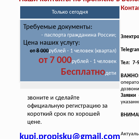
Конта
Только сегодня
Требуемые документы:
- паспорта гражданина России;
Электр
Цена наших услугу:
Telegra
от 8 000
рублей - 1 человек (квартал)
от 7 000
рублей - 1 человек
Тел: 7-
Бесплатно
дети
ВАЖНО
операт
дозвони
Заявки
звоните и сделайте
указанн
официальную регистрацию за
короткий срок по хорошей
ВНИМАНИ
цене.
Актуаль
kupi.propisku@gmail.com