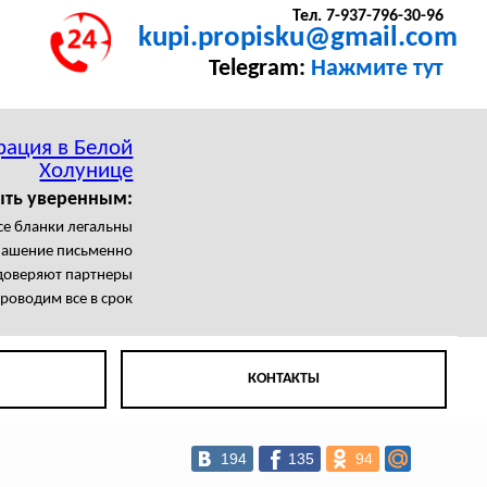
Тел. 7-937-796-30-96
kupi.propisku@gmail.com
Telegram:
Нажмите тут
рация в Белой
Холунице
ыть уверенным:
се бланки легальны
лашение письменно
доверяют партнеры
роводим все в срок
КОНТАКТЫ
194
135
94